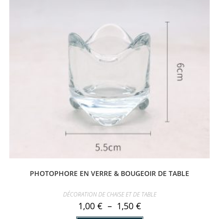
PHOTOPHORE EN VERRE & BOUGEOIR DE TABLE
DÉCORATION DE CHAISE ET DE TABLE
Plage
1,00
€
–
1,50
€
de
prix :
Ce