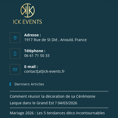
Adresse :
1917 Rue de St Dié , Anould, France
Téléphone :
06 61 71 50 33
S’ouvre
E-mail :
dans
S’ouvre
contact[at]ick-events.fr
votre
dans
votre
application
Derniers Articles
application
Comment réussir la décoration de sa Cérémonie
Laïque dans le Grand Est ?
04/03/2026
Mariage 2026 : Les 5 tendances déco incontournables