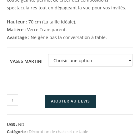
spectaculaires tout en dégageant la vue pour vos invités.
Hauteur :
70 cm (La taille idéale).
Matière :
Verre Transparent.
Avantage :
Ne gêne pas la conversation à table.
VASES MARTINI
quantité
AJOUTER AU DEVIS
de
Vase
Martini
UGS :
ND
Géant
Catégorie :
Décoration de chaise et de table
70cm