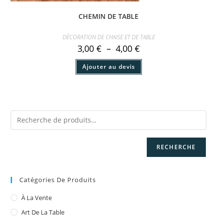
CHEMIN DE TABLE
DÉCORATION DE CHAISE ET DE TABLE
Plage
3,00
€
–
4,00
€
de
prix :
Ce
Ajouter au devis
3,00 €
produit
à
a
4,00 €
plusieurs
variations.
Les
options
peuvent
être
choisies
sur
la
page
RECHERCHE
du
produit
Catégories De Produits
À La Vente
Art De La Table