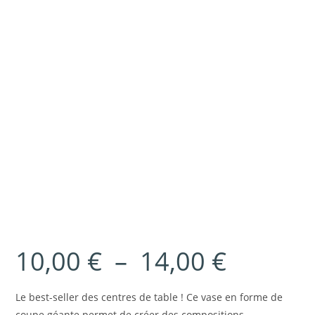
10,00
€
–
14,00
€
Plage
de
prix :
10,00 €
à
Le best-seller des centres de table ! Ce vase en forme de
14,00 €
coupe géante permet de créer des compositions