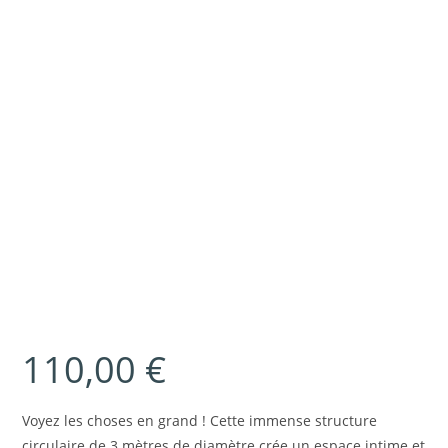
110,00
€
Voyez les choses en grand ! Cette immense structure
circulaire de 3 mètres de diamètre crée un espace intime et