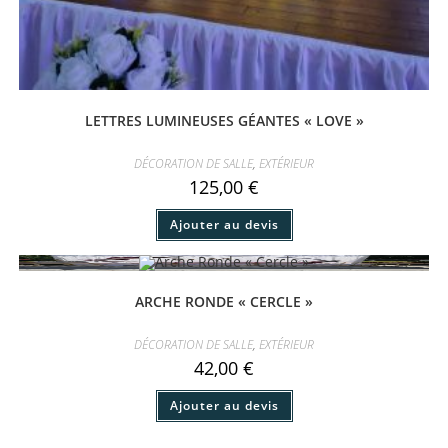
LETTRES LUMINEUSES GÉANTES « LOVE »
DÉCORATION DE SALLE
,
EXTÉRIEUR
125,00
€
Ajouter au devis
ARCHE RONDE « CERCLE »
DÉCORATION DE SALLE
,
EXTÉRIEUR
42,00
€
Ce
Ajouter au devis
produit
a
plusieurs