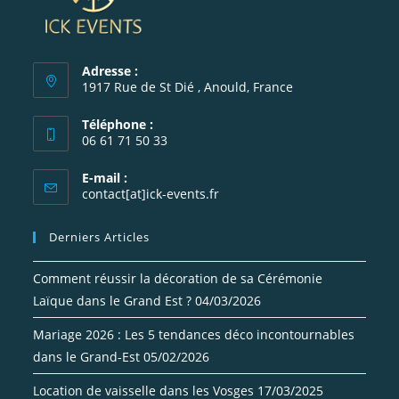
Adresse :
1917 Rue de St Dié , Anould, France
Téléphone :
06 61 71 50 33
S’ouvre
E-mail :
dans
S’ouvre
contact[at]ick-events.fr
votre
dans
votre
application
Derniers Articles
application
Comment réussir la décoration de sa Cérémonie
Laïque dans le Grand Est ?
04/03/2026
Mariage 2026 : Les 5 tendances déco incontournables
dans le Grand-Est
05/02/2026
Location de vaisselle dans les Vosges
17/03/2025