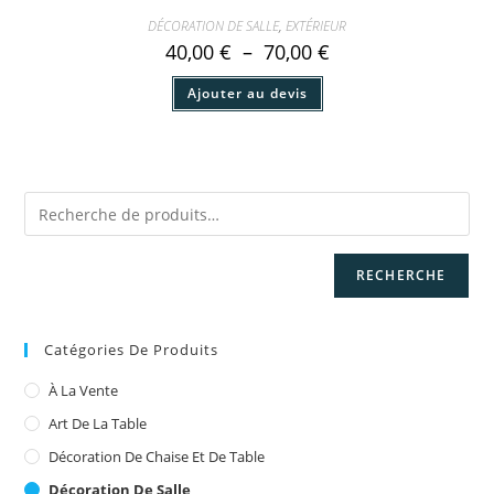
DÉCORATION DE SALLE
,
EXTÉRIEUR
Plage
40,00
€
–
70,00
€
de
prix :
Ce
Ajouter au devis
40,00 €
produit
à
a
70,00 €
plusieurs
variations.
Les
options
peuvent
être
choisies
sur
la
page
RECHERCHE
du
produit
Catégories De Produits
À La Vente
Art De La Table
Décoration De Chaise Et De Table
Décoration De Salle