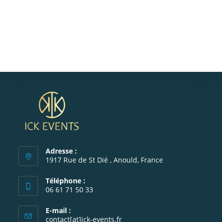
Adresse :
1917 Rue de St Dié , Anould, France
Téléphone :
06 61 71 50 33
S’ouvre
E-mail :
dans
S’ouvre
contact[at]ick-events.fr