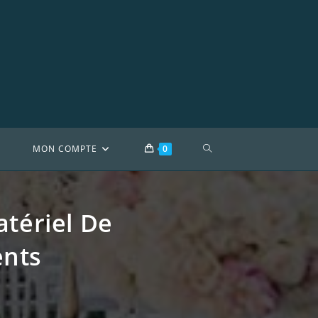
TOGGLE
S
MON COMPTE
0
WEBSITE
tériel De
SEARCH
ents