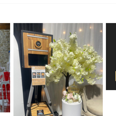
Derniers Articles
Comment réussir la décoration de sa Cérémonie
Laïque dans le Grand Est ?
04/03/2026
Mariage 2026 : Les 5 tendances déco incontournables
dans le Grand-Est
05/02/2026